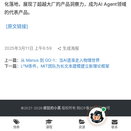
用
化落地，展现了超越大厂的产品洞察力，成为AI Agent领域
工
的代表产品。
具
[原文链接]
博
客
2025年3月11日 上午6:59
生成海报
文
章
上一篇：
从 Manus 到 GO-1：当AI逐渐走入物理世界
下一篇：
L²M条件，MIT团队为长文本建模建立新理论框架
免
费
课
程
©2021-2026
疯狂的小黑
版权所有
皖ICP备20006298号
联
领券
课程
资源
联系