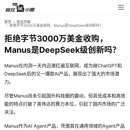
入
口
首页
快讯页面
拒绝字节3000万美金收购，Manus是DeepSeek级创新吗？
券
拒绝字节3000万美金收购，
码
Manus是DeepSeek级创新吗？
中
心
Manus在内测一天内迅速红遍互联网，成为继ChatGPT和
DeepSeek后的又一爆款AI产品，展现出了强大的市场潜
资
力。
源
宝
尽管Manus尚未引起国外科技圈的震动，但其低成本和高效
库
能的特点打破了英伟达的算力本位，引起了国内市场的广泛
关注。
实
Manus作为AI Agent产品，凭借其在通用领域的Agent产品