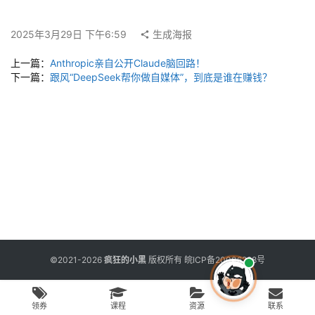
用
工
具
2025年3月29日 下午6:59
生成海报
上一篇：
Anthropic亲自公开Claude脑回路！
下一篇：
跟风“DeepSeek帮你做自媒体”，到底是谁在赚钱？
博
客
文
章
免
费
课
程
©2021-2026
疯狂的小黑
版权所有
皖ICP备20006298号
联
领券
课程
资源
联系