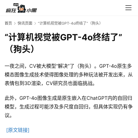
入
口
首页
快讯页面
“计算机视觉被GPT-4o终结了”（狗头）
“计算机视觉被GPT-4o终结了”
券
码
（狗头）
中
心
一夜之间，CV被大模型“解决”了（狗头）。GPT-4o原生多
模态图像生成技术使得图像处理的多种玩法被开发出来，从
表情包到3D渲染，CV研究员也面临挑战。
资
源
此外，GPT-4o图像生成是原生嵌入在ChatGPT内的自回归
宝
库
模型，生成过程可能涉及多尺度自回归，但具体实现仍有争
议。
[原文链接]
实