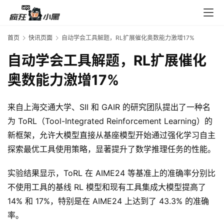
入
口
首页
快讯页面
自动学会工具解题，RL扩展催化奥数能力激增17%
自动学会工具解题，RL扩展催化
券
码
奥数能力激增17%
中
心
来自上海交通大学、SII 和 GAIR 的研究团队提出了一种名
为 ToRL（Tool-Integrated Reinforcement Learning）的
新框架，允许大模型直接从基座模型开始通过强化学习自主
资
源
探索最优工具使用策略，显著提升了数学推理任务的性能。
宝
库
实验结果显示，ToRL 在 AIME24 等基准上的准确率分别比
不使用工具的基线 RL 模型和现有工具集成大模型提高了 
14% 和 17%，特别是在 AIME24 上达到了 43.3% 的准确
实
率。