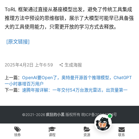
用
工
ToRL 框架通过直接从基座模型出发，避免了传统工具集成
具
推理方法中预设的思维枷锁，展示了大模型可能早已具备强
大的工具使用能力，只需更开放的学习方式去释放。
博
[原文链接]
客
文
章
2025年4月2日 上午6:59
生成海报
上一篇：
OpenAI要Open了，奥特曼开源首个推理模型，ChatGPT
一小时暴增百万用户
免
下一篇：
速腾年报详解：一年交付54万台激光雷达，出货量第一
费
课
程
©2021-2026
疯狂的小黑
版权所有
皖ICP备20006298号
联
领券
课程
资源
联系