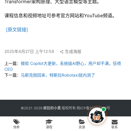
用
Transformer架构原理、大型语言模型等主题。
工
具
课程信息和视频地址可参考官方网站和YouTube频道。
[原文链接]
博
客
文
2025年4月27日 上午12:59
生成海报
章
上一篇：
微软 Copilot大更新，系统级AI野心，用户却不满，狂喷
CEO
下一篇：
马斯克刚回来，特斯拉Robotaxi就内测了
免
费
课
程
©2021-2026
疯狂的小黑
版权所有
皖ICP备20006298号
联
领券
课程
资源
联系