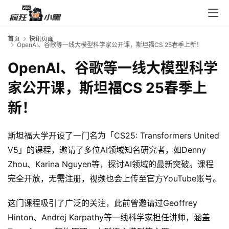
入
口
首页
快讯页面
OpenAI、谷歌等一线大模型科学家公开课，斯坦福CS 25春季上新！
券
OpenAI、谷歌等一线大模型科学
码
家公开课，斯坦福CS 25春季上
中
心
新！
斯坦福大学开设了一门名为「CS25: Transformers United 
资
V5」的课程，邀请了多位AI领域知名研究者，如Denny 
源
宝
Zhou、Karina Nguyen等，探讨AI领域的最新突破。课程
库
完全开放，无需注册，视频也会上传至官方YouTube账号。
这门课程吸引了广泛的关注，此前曾邀请过Geoffrey 
实
Hinton、Andrej Karpathy等一线科学家担任讲师，涵盖