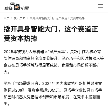
券
入
口
首页
快讯页面
撬开具身智能大门，这个赛道正受资本热捧
撬开具身智能大门，这个赛道正
券
受资本热捧
码
中
2025年被视为人形机器人“量产元年”，灵巧手作为核心零
心
部件销量和融资热度均显著提升。灵心巧手和因时机器人等
企业在灵巧手领域取得显著成绩，销量和市场份额不断扩
资
大。
源
宝
灵巧手市场需求旺盛，2024年国内末端执行器相关融资案
库
例超过20起，融资金额超30亿元。灵巧手企业如灵心巧手
和因时机器人凭借技术创新和市场布局，在竞争中脱颖而
出。
实