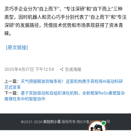
用
灵巧手企业分为“自上而下”、“专注深研”和“自下而上”三种
工
类型，因时机器人和灵心巧手分别代表了“自上而下”和“专注
具
深研”的发展路径，凭借技术优势和市场表现获得了资本青
睐。
博
[原文链接]
客
文
章
2025年4月27日 下午12:59
生成海报
上一篇：
天气预报精准到每条街！这家机构携手高校用AI驱动科研
范式变革
免
下一篇：
基于奖励驱动和自组织演化机制，全新框架ReSo重塑复杂
费
推理任务中的智能协作
课
程
©2021-2026
疯狂的小黑
版权所有
皖ICP备20006298号