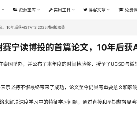
心
资源宝库
实用工具
博客文章
免费
文，10年后获AISTATS 2025时间检验奖
稿，谢赛宁读博投的首篇论文，10年后获AI
泰国举办，并公布了本年度的时间检验奖，授予了UCSD与微软研究院合著
历，并表示坚持不懈最终带来了成功，论文至今仍具有重要意义和影
提出了深度监督网络来解决深度学习中的特征学习问题，通过直接和早期监