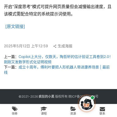
用
工
开启“深度思考”模式可提升网页质量但会减慢输出速度，且
具
该模式需配合特定的系统提示词使用。
[原文链接]
博
客
文
2025年5月12日 上午12:59
生成海报
章
上一篇：
Copilot上大分，仅数天，陶哲轩的估计验证工具卷到2.0！
刚刚又发数学形式化证明视频
下一篇：
成立十周年，傅利叶要把人形机器人带进康养场景 | 最前
免
线
费
课
程
©2021-2026
疯狂的小黑
版权所有
皖ICP备20006298号
联
领券
课程
资源
联系