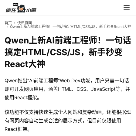
入
口
首页
快讯页面
Qwen上新AI前端工程师！一句话搞定HTML/CSS/JS，新手秒变React大神
券
Qwen上新AI前端工程师！一句话
码
搞定HTML/CSS/JS，新手秒变
中
心
React大神
Qwen推出“AI前端工程师”Web Dev功能，用户只需一句话
资
即可开发网页应用，涵盖HTML、CSS、JavaScript等，并
源
宝
使用React框架。
库
该功能不仅支持快速生成个人网站和复杂动画，还能根据现
有网页内容自动生成合适的展示方式，但目前仅限使用
实
React框架。