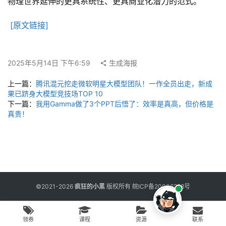
用
物理世界延伸的更具系统性、更具商业化潜力的范式。
工
具
[原文链接]
2025年5月14日 下午6:59
生成海报
博
客
上一篇：
腾讯混元挖走微软明星大模型团队！一作全员出走，新成
文
果已跻身大模型竞技场TOP 10
章
下一篇：
我用Gamma做了3个PPT后悟了：效率是真高，但价格是
真贵！
免
费
课
程
©2021-2026
疯狂的小黑
版权所有
皖ICP备20006298号
联
领券
课程
资源
联系