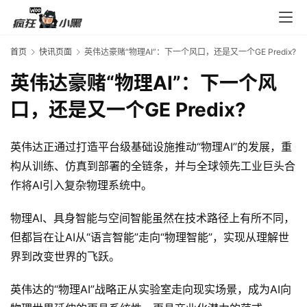
入
口
首页
快讯页面
英伟达豪赌“物理AI”：下一个风口，还是又一个GE Predix?
英伟达豪赌“物理AI”：下一个风
券
码
口，还是又一个GE Predix?
中
心
英伟达正通过打造平台级基础设施推动“物理AI”的发展，重
构从训练、仿真到部署的全链条，并与全球领先工业巨头合
作将AI引入复杂物理系统中。
资
源
物理AI、具身智能与空间智能虽然在技术路径上有所不同，
宝
库
但都旨在让AI从“语言智能”走向“物理智能”，实现从理解世
界到改变世界的飞跃。
英伟达的“物理AI”战略正从实验室走向现实场景，成为AI向
实