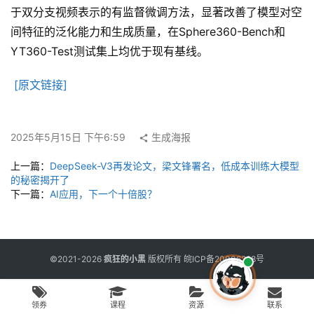
用
于双分支视频表示的有监督微调方法，显著改善了模型对空
工
间特征的泛化能力和生成质量，在Sphere360-Bench和
具
YT360-Test测试集上均优于现有基线。
[原文链接]
博
客
文
2025年5月15日 下午6:59
生成海报
章
上一篇：
DeepSeek-V3再发论文，梁文锋署名，低成本训练大模型
的秘密揭开了
免
下一篇：
AI应用，下一个十倍股？
费
课
程
©2021-2026
疯狂的小黑
版权所有
皖ICP备20006298号
联
领券
课程
资源
联系