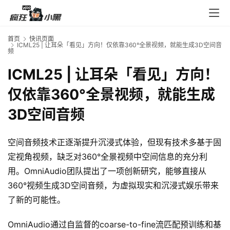
入
口
首页
快讯页面
ICML25 | 让耳朵「看见」方向！仅依靠360°全景视频，就能生成3D空间音
频
券
ICML25 | 让耳朵「看见」方向！
码
中
仅依靠360°全景视频，就能生成
心
3D空间音频
资
空间音频技术正逐渐提升沉浸式体验，但现有技术多基于固
源
定视角视频，缺乏对360°全景视频中空间信息的充分利
宝
用。OmniAudio团队提出了一项创新研究，能够直接从
库
360°视频生成3D空间音频，为虚拟现实和沉浸式娱乐带来
了新的可能性。
实
OmniAudio通过自监督的coarse-to-fine流匹配预训练和基