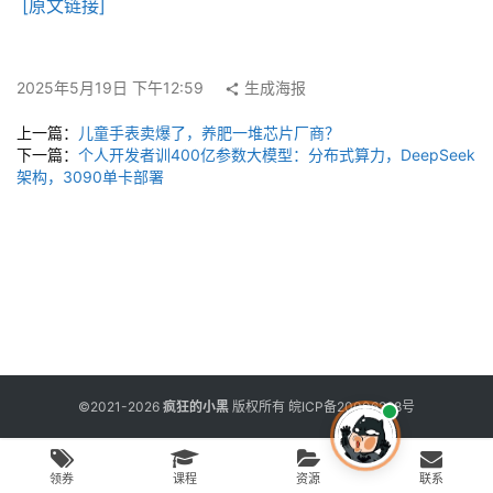
用
[原文链接]
工
具
2025年5月19日 下午12:59
生成海报
上一篇：
儿童手表卖爆了，养肥一堆芯片厂商？
博
下一篇：
个人开发者训400亿参数大模型：分布式算力，DeepSeek
客
架构，3090单卡部署
文
章
免
费
课
程
©2021-2026
疯狂的小黑
版权所有
皖ICP备20006298号
联
领券
课程
资源
联系