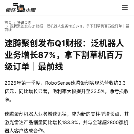
入
口
首页
快讯页面
速腾聚创发布Q1财报：泛机器人业务增长87%，拿下割草机百万级订单｜最
前线
券
速腾聚创发布Q1财报：泛机器人
码
中
业务增长87%，拿下割草机百万
心
级订单｜最前线
资
2025年第一季度，RoboSense速腾聚创实现总营收约3.3
源
亿元，同比增长显著，毛利率大幅提升至23.5%，净亏损收
宝
窄。
库
速腾聚创机器人业务增速迅猛，成为新的支柱型增长点，其
激光雷达产品销量同比增长183.3%，并与全球超2800家机
实
器人客户达成合作。