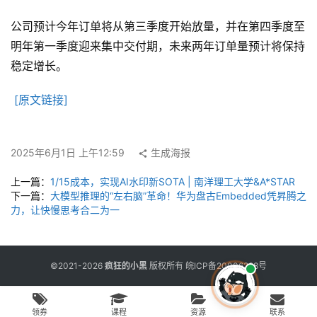
用
工
公司预计今年订单将从第三季度开始放量，并在第四季度至
具
明年第一季度迎来集中交付期，未来两年订单量预计将保持
稳定增长。
博
[原文链接]
客
文
章
2025年6月1日 上午12:59
生成海报
上一篇：
1/15成本，实现AI水印新SOTA | 南洋理工大学&A*STAR
下一篇：
大模型推理的“左右脑”革命！华为盘古Embedded凭昇腾之
免
力，让快慢思考合二为一
费
课
程
©2021-2026
疯狂的小黑
版权所有
皖ICP备20006298号
联
领券
课程
资源
联系