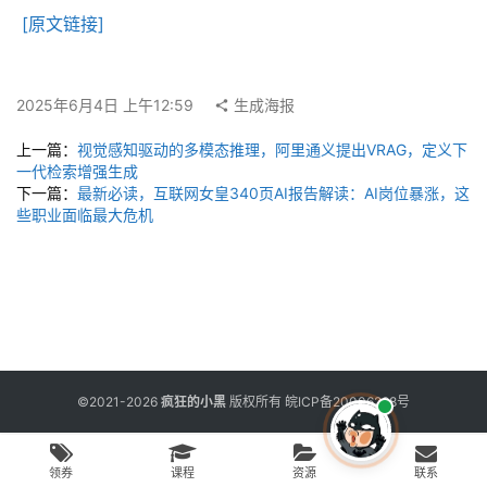
用
[原文链接]
工
具
2025年6月4日 上午12:59
生成海报
博
上一篇：
视觉感知驱动的多模态推理，阿里通义提出VRAG，定义下
客
一代检索增强生成
文
下一篇：
最新必读，互联网女皇340页AI报告解读：AI岗位暴涨，这
章
些职业面临最大危机
免
费
课
程
©2021-2026
疯狂的小黑
版权所有
皖ICP备20006298号
联
领券
课程
资源
联系