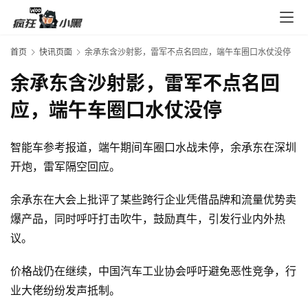
入
口
首页
快讯页面
余承东含沙射影，雷军不点名回应，端午车圈口水仗没停
余承东含沙射影，雷军不点名回
券
码
应，端午车圈口水仗没停
中
心
智能车参考报道，端午期间车圈口水战未停，余承东在深圳
开炮，雷军隔空回应。
资
余承东在大会上批评了某些跨行企业凭借品牌和流量优势卖
源
爆产品，同时呼吁打击吹牛，鼓励真牛，引发行业内外热
宝
库
议。
价格战仍在继续，中国汽车工业协会呼吁避免恶性竞争，行
业大佬纷纷发声抵制。
实