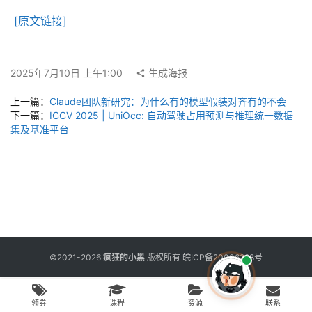
用
工
[原文链接]
具
2025年7月10日 上午1:00
生成海报
博
上一篇：
Claude团队新研究：为什么有的模型假装对齐有的不会
客
下一篇：
ICCV 2025 | UniOcc: 自动驾驶占用预测与推理统一数据
文
集及基准平台
章
免
费
课
程
©2021-2026
疯狂的小黑
版权所有
皖ICP备20006298号
联
领券
课程
资源
联系