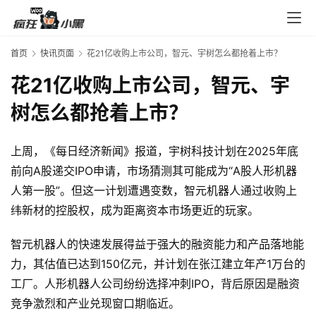
入
口
首页
快讯页面
花21亿收购上市公司，智元、宇树怎么都抢着上市？
花21亿收购上市公司，智元、宇
券
码
树怎么都抢着上市？
中
心
上周，《每日经济新闻》报道，宇树科技计划在2025年底
前向A股递交IPO申请，市场猜测其可能成为“A股人形机器
人第一股”。但这一计划遭遇变数，智元机器人通过收购上
资
源
纬新材的控股权，成为距离资本市场更近的玩家。
宝
库
智元机器人的快速发展得益于强大的融资能力和产品落地能
力，其估值已达到150亿元，并计划在张江建立年产1万台的
工厂。人形机器人公司纷纷选择冲刺IPO，背后原因是融资
实
竞争激烈和产业兑现窗口期临近。