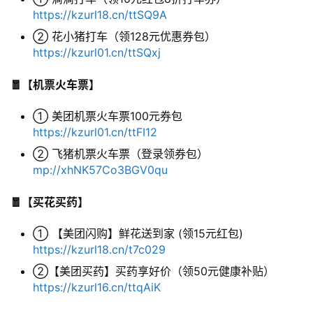
https://kzurl18.cn/ttSQ9A
② 花小猪打车（领128元优惠券包）
实
https://kzurl01.cn/ttSQxj
用
工
🧧【机票火车票】
具
① 美团机票火车票100元券包
https://kzurl01.cn/ttFI12
② 飞猪机票火车票（登录领券包）
博
mp://xhNK57Co3BGV0qu
客
文
🧧【买花买药】
章
① 【美团闪购】鲜花送到家 (领15元红包)
https://kzurl18.cn/t7c029
免
②【美团买药】买药享好价（领50元健康补贴）
费
https://kzurl16.cn/ttqAiK
课
程