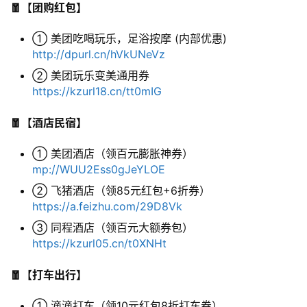
🧧【团购红包】
① 美团吃喝玩乐，足浴按摩 (内部优惠)
领
http://dpurl.cn/hVkUNeVz
券
② 美团玩乐变美通用券
入
https://kzurl18.cn/tt0mIG
口
🧧【酒店民宿】
券
① 美团酒店（领百元膨胀神券）
码
mp://WUU2Ess0gJeYLOE
中
② 飞猪酒店（领85元红包+6折券）
心
https://a.feizhu.com/29D8Vk
③ 同程酒店（领百元大额券包）
https://kzurl05.cn/t0XNHt
资
源
🧧【打车出行】
宝
库
① 滴滴打车（领10元红包8折打车券）