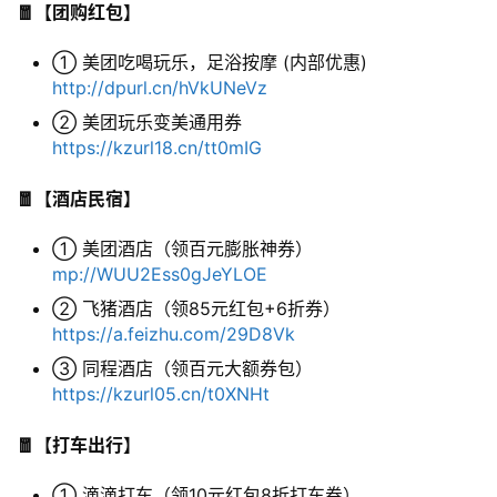
🧧【团购红包】
① 美团吃喝玩乐，足浴按摩 (内部优惠)
领
http://dpurl.cn/hVkUNeVz
券
② 美团玩乐变美通用券
入
https://kzurl18.cn/tt0mIG
口
🧧【酒店民宿】
券
① 美团酒店（领百元膨胀神券）
码
mp://WUU2Ess0gJeYLOE
中
② 飞猪酒店（领85元红包+6折券）
心
https://a.feizhu.com/29D8Vk
③ 同程酒店（领百元大额券包）
https://kzurl05.cn/t0XNHt
资
源
🧧【打车出行】
宝
库
① 滴滴打车（领10元红包8折打车券）