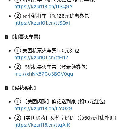
https://kzurl18.cn/ttSQ9A
② 花小猪打车（领128元优惠券包）
实
https://kzurl01.cn/ttSQxj
用
工
🧧【机票火车票】
具
① 美团机票火车票100元券包
https://kzurl01.cn/ttFI12
② 飞猪机票火车票（登录领券包）
博
mp://xhNK57Co3BGV0qu
客
文
🧧【买花买药】
章
① 【美团闪购】鲜花送到家 (领15元红包)
https://kzurl18.cn/t7c029
免
②【美团买药】买药享好价（领50元健康补贴）
费
https://kzurl16.cn/ttqAiK
课
程