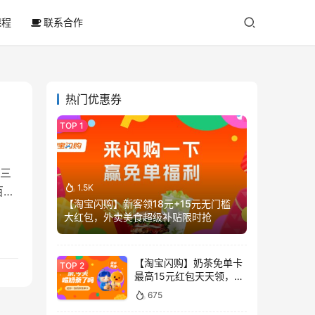
课程
联系合作
热门优惠券
三
1.5K
百度
【淘宝闪购】新客领18元+15元无门槛
大红包，外卖美食超级补贴限时抢
【淘宝闪购】奶茶免单卡
最高15元红包天天领，喝
奶茶不花钱
675