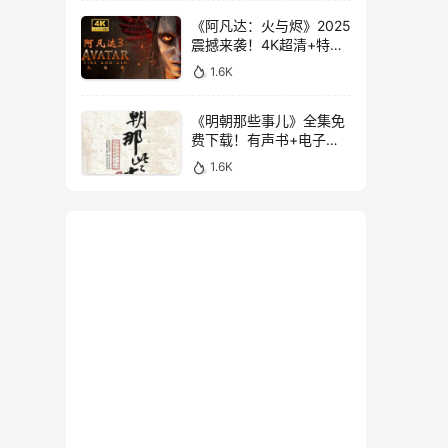
《阿凡达：火与烬》2025
震撼来袭！4K超清+特效
中字，附前两部经典
1.6K
《明朝那些事儿》全集免
费下载！有声书+电子书
大合集，3.1GB超值珍藏
1.6K
版