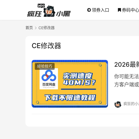
领券入口
券码中
首页
CE修改器
CE修改器
2026最
经验技巧
你可能无法
方客户端或
网盘自20
疯狂的小