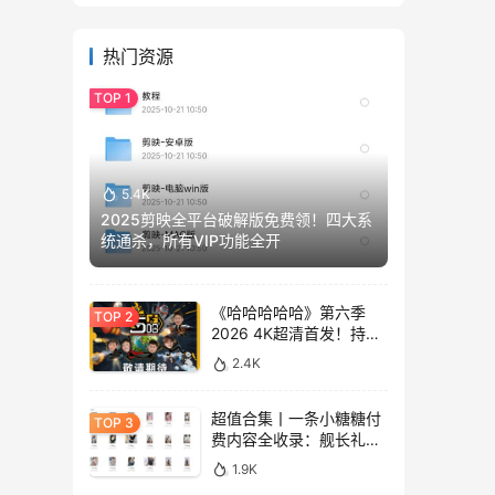
热门资源
5.4K
2025剪映全平台破解版免费领！四大系
统通杀，所有VIP功能全开
《哈哈哈哈哈》第六季
2026 4K超清首发！持续
更新免费看
2.4K
超值合集丨一条小糖糖付
费内容全收录：舰长礼包
+精选热舞+助眠视频
1.9K