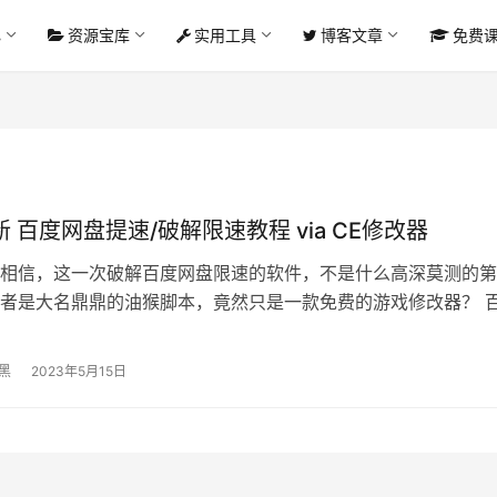
心
资源宝库
实用工具
博客文章
免费
新 百度网盘提速/破解限速教程 via CE修改器
相信，这一次破解百度网盘限速的软件，不是什么高深莫测的第
者是大名鼎鼎的油猴脚本，竟然只是一款免费的游戏修改器？ 
22年推出以来，一直算的上是国民…
黑
2023年5月15日