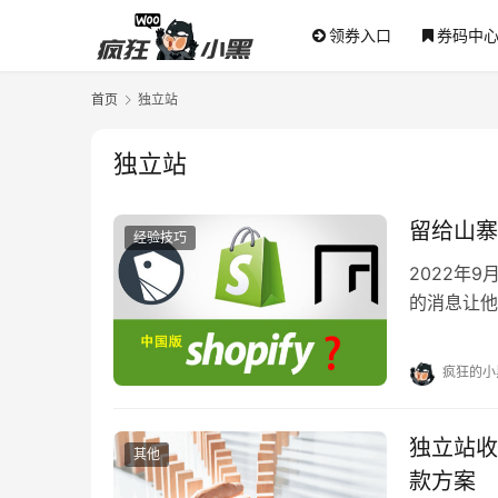
领券入口
券码中
首页
独立站
独立站
留给山寨
经验技巧
2022年
的消息让他
HR递给威
疯狂的小
独立站收
其他
款方案