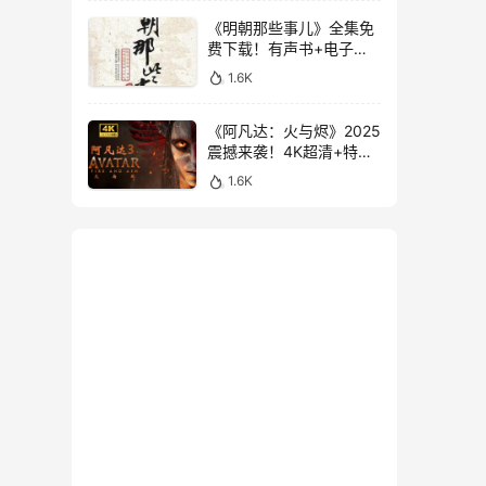
《明朝那些事儿》全集免
费下载！有声书+电子书
大合集，3.1GB超值珍藏
1.6K
版
《阿凡达：火与烬》2025
震撼来袭！4K超清+特效
中字，附前两部经典
1.6K