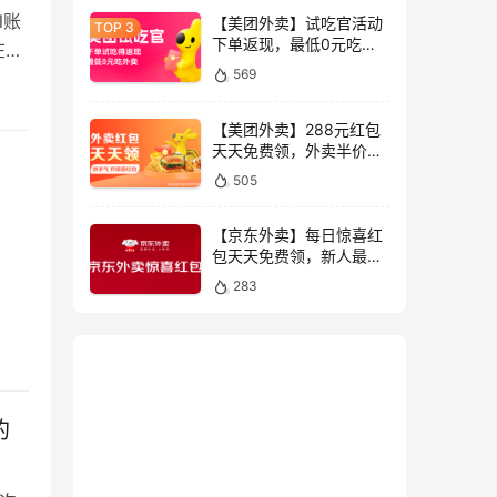
l账
【美团外卖】试吃官活动
下单返现，最低0元吃外
在做
卖全国限时抢
569
【美团外卖】288元红包
天天免费领，外卖半价神
券限时抢
505
【京东外卖】每日惊喜红
包天天免费领，新人最高
叠加领55元外卖券限时抢
283
的