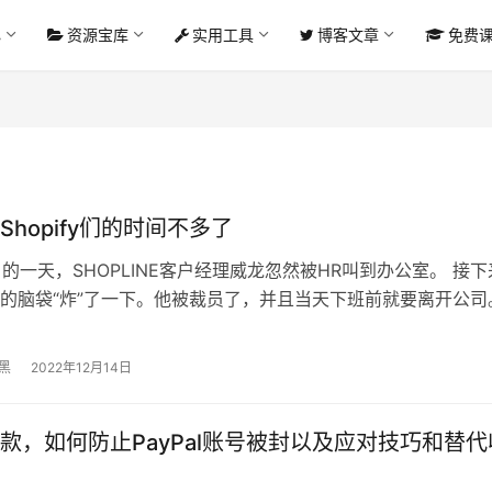
心
资源宝库
实用工具
博客文章
免费
Shopify们的时间不多了
9月的一天，SHOPLINE客户经理威龙忽然被HR叫到办公室。 接下
的脑袋“炸”了一下。他被裁员了，并且当天下班前就要离开公司
龙一份辞退协议，提…
黑
2022年12月14日
款，如何防止PayPal账号被封以及应对技巧和替代