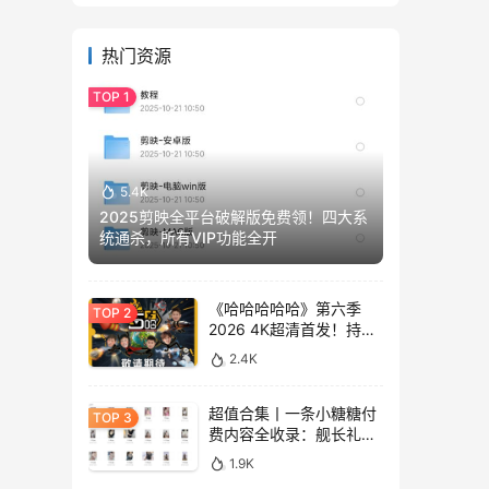
热门资源
5.4K
2025剪映全平台破解版免费领！四大系
统通杀，所有VIP功能全开
《哈哈哈哈哈》第六季
2026 4K超清首发！持续
更新免费看
2.4K
超值合集丨一条小糖糖付
费内容全收录：舰长礼包
+精选热舞+助眠视频
1.9K