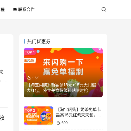
课程
联系合作
热门优惠券
来
1.5K
。
【淘宝闪购】新客领18元+15元无门槛
大红包，外卖美食超级补贴限时抢
【淘宝闪购】奶茶免单卡
最高15元红包天天领，喝
收
奶茶不花钱
690