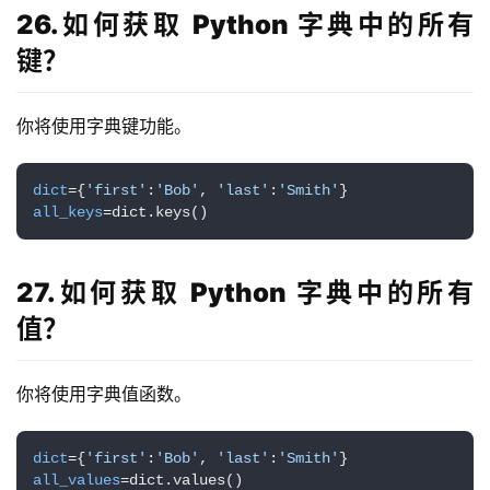
系
26.如何获取 Python 字典中的所有
合
键？
作
你将使用字典键功能。
dict
={
'first'
:
'Bob'
, 
'last'
:
'Smith'
all_keys
=dict.keys()
27.如何获取 Python 字典中的所有
值？
你将使用字典值函数。
dict
={
'first'
:
'Bob'
, 
'last'
:
'Smith'
all_values
=dict.values()