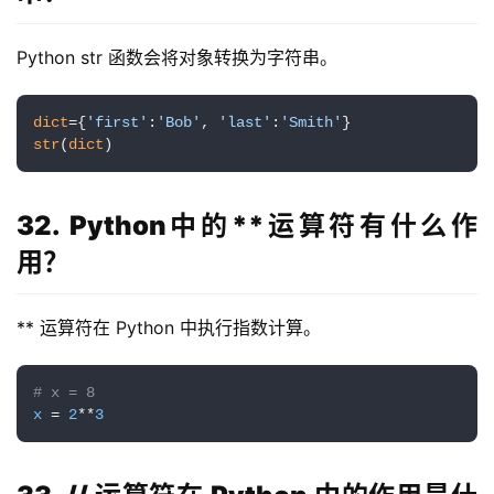
Python str 函数会将对象转换为字符串。
dict
={
'first'
:
'Bob'
, 
'last'
:
'Smith'
str
(
dict
)
32. Python中的**运算符有什么作
用？
** 运算符在 Python 中执行指数计算。
# x = 8
x
 = 
2
**
3