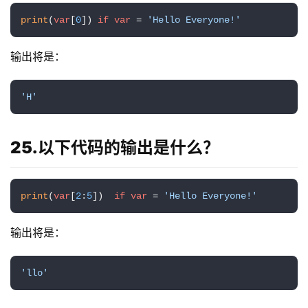
用
工
print
(
var
[
0
]) 
if
var
 = 
'Hello Everyone!'
具
输出将是：
博
'H'
客
文
章
25.以下代码的输出是什么？
免
print
(
var
[
2
:
5
])  
if
var
 = 
'Hello Everyone!'
费
课
输出将是：
程
'llo'
联