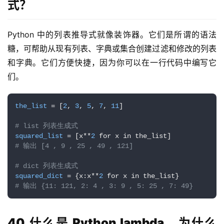
式？
Python 中的列表推导式就像装饰器。它们是所谓的语法
糖，可帮助从现有列表、字典或集合创建过滤和修改的列表
和字典。它们方便快捷，因为你可以在一行代码中编写它
们。
the_list
 = [
2
, 
3
, 
5
, 
7
, 
11
]

# list 列表生成式
squared_list
 = [x**
2
# 输出 [4 , 9 , 25 , 49 , 121]
# dict 列表生成式
squared_dict
 = {x:x**
2
# 输出 {11: 121, 2: 4 , 3: 9 , 5: 25 , 7: 49}
40.什么是 Python lambda，为什么