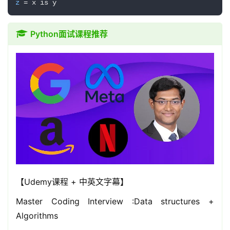
z
 = x is y
Python面试课程推荐
【Udemy课程 + 中英文字幕】
Master Coding Interview :Data structures +
Algorithms