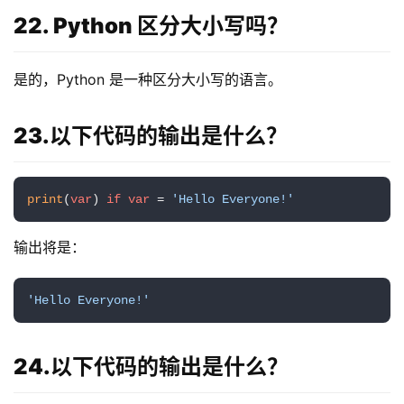
入
22. Python 区分大小写吗？
口
是的，Python 是一种区分大小写的语言。
券
23.以下代码的输出是什么？
码
中
心
print
(
var
) 
if
var
 = 
'Hello Everyone!'
资
输出将是：
源
宝
'Hello Everyone!'
库
24.以下代码的输出是什么？
实