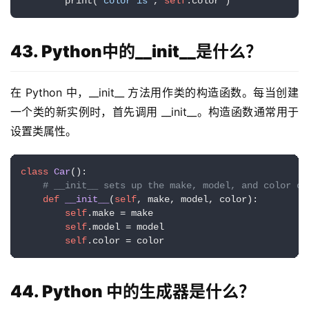
        print(
"color is"
, 
self
.color )
43. Python中的__init__是什么？
在 Python 中，__init__ 方法用作类的构造函数。每当创建
一个类的新实例时，首先调用 __init__。构造函数通常用于
设置类属性。
class
Car
():

# __init__ sets up the make, model, and color of
def
__init__
(
self
, make, model, color
):

self
.make = make

self
.model = model

self
.color = color
44. Python 中的生成器是什么？