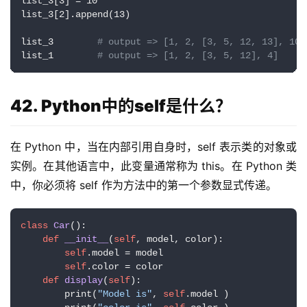
list_3[3] = 10

list_3[2].append(13)

list_3        
# output => [1, 2, [3, 5, 12, 13], 10]
list_1        
# output => [1, 2, [3, 5, 12], 4]
42. Python中的self是什么？
在 Python 中，当在内部引用自身时，self 表示类的对象或
实例。在其他语言中，此变量通常称为 this。在 Python 类
中，你必须将 self 作为方法中的第一个参数显式传递。
class
Car
():

def
__init__
(
self
, model, color
):

self
.model = model

self
.color = color

def
display
(
self
):

        print(
"Model is"
, 
self
.model )
