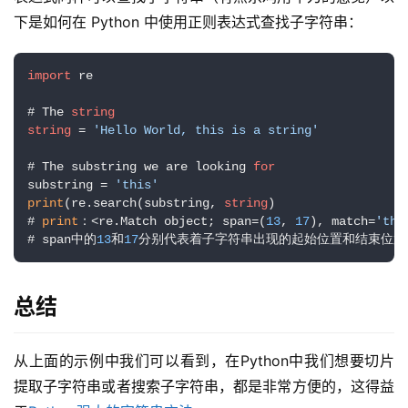
下是如何在 Python 中使用正则表达式查找子字符串：
import
 re

# The 
string
string
 = 
'Hello World, this is a string'
# The substring we are looking 
for
substring = 
'this'
print
(re.search(substring, 
string
)

# 
print
：<re.Match object; span=(
13
, 
17
), match=
'thi
# span中的
13
和
17
分别代表着子字符串出现的起始位置和结束位置
总结
从上面的示例中我们可以看到，在Python中我们想要切片
提取子字符串或者搜索子字符串，都是非常方便的，这得益