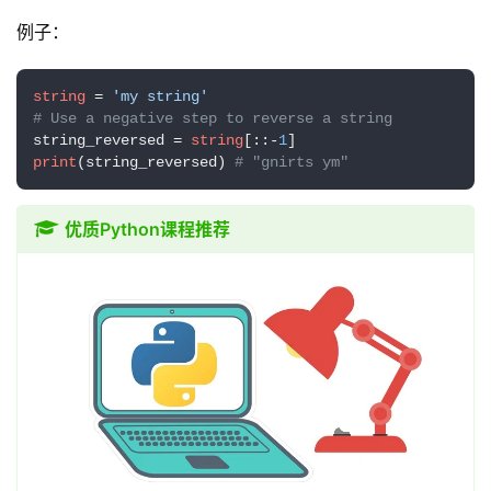
例子：
资
源
string
 = 
'my string'
宝
# Use a negative step to reverse a string
库
string_reversed = 
string
[::-
1
print
(string_reversed) 
# "gnirts ym"
实
优质Python课程推荐
用
工
具
博
客
文
章