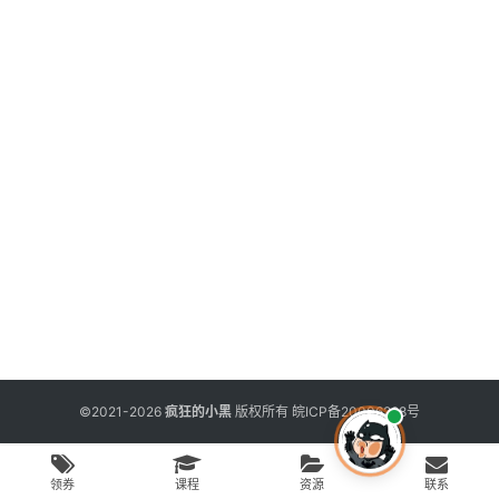
用
工
具
博
客
文
章
免
费
课
程
©2021-2026
疯狂的小黑
版权所有
皖ICP备20006298号
联
领券
课程
资源
联系