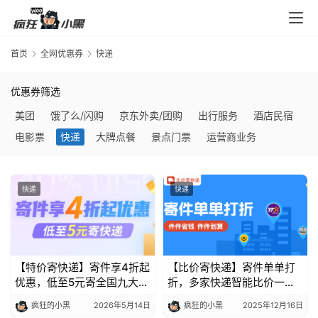
入
口
首页
全网优惠券
快递
券
优惠券筛选
码
美团
饿了么/闪购
京东外卖/团购
出行服务
酒店民宿
中
心
电影票
快递
大牌点餐
景点门票
运营商业务
快递
快递
资
源
宝
库
【特价寄快递】寄件享4折起
【比价寄快递】寄件单单打
优惠，低至5元寄全国九大快
折，多家快递智能比价一键
递品牌任选
下单
实
疯狂的小黑
2026年5月14日
疯狂的小黑
2025年12月16日