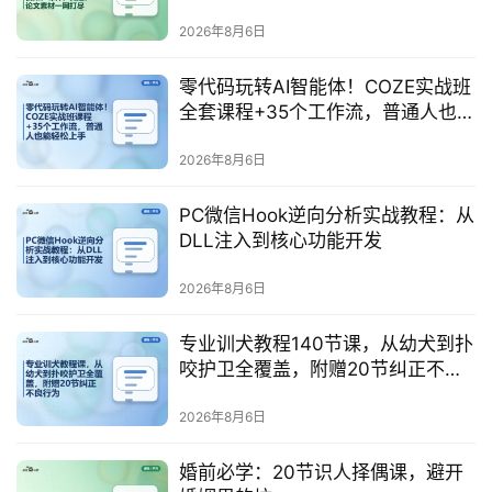
真题、论文素材一网打尽
2026年8月6日
零代码玩转AI智能体！COZE实战班
全套课程+35个工作流，普通人也能
轻松上手
2026年8月6日
PC微信Hook逆向分析实战教程：从
DLL注入到核心功能开发
2026年8月6日
专业训犬教程140节课，从幼犬到扑
领
咬护卫全覆盖，附赠20节纠正不良
行为
券
2026年8月6日
入
口
婚前必学：20节识人择偶课，避开