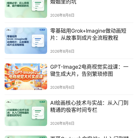
婚姻里的坑
券
2026年8月6日
码
中
零基础用Grok+Imagine做动画短
心
片：从故事到成片全流程教程
2026年8月6日
资
源
GPT-Image2电商视觉实战课：一
宝
键生成大片，告别繁琐修图
库
2026年8月6日
AI绘画核心技术与实战：从入门到
实
精通的极客时间专栏
用
工
2026年8月6日
具