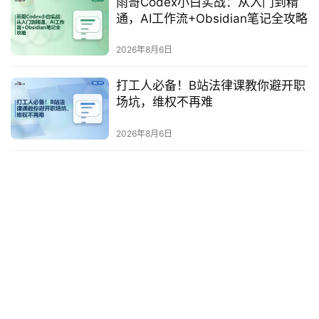
雨哥Codex小白实战：从入门到精
通，AI工作流+Obsidian笔记全攻略
博
客
2026年8月6日
文
章
打工人必备！B站法律课教你避开职
场坑，维权不再难
2026年8月6日
免
费
课
程
联
系
合
作