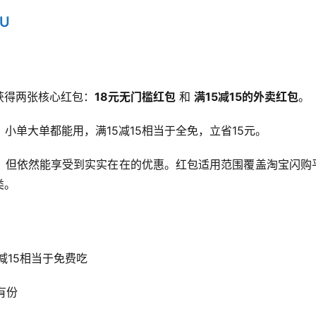
aU
获得两张核心红包：
18元无门槛红包
 和 
满15减15的外卖红包
。
小单大单都能用，满15减15相当于全免，立省15元。
，但依然能享受到实实在在的优惠。红包适用范围覆盖淘宝闪购
类。
减15相当于免费吃
有份