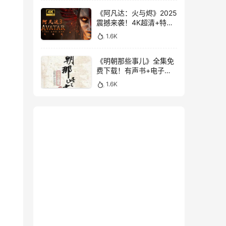
《阿凡达：火与烬》2025
震撼来袭！4K超清+特效
中字，附前两部经典
1.6K
《明朝那些事儿》全集免
费下载！有声书+电子书
大合集，3.1GB超值珍藏
1.6K
版