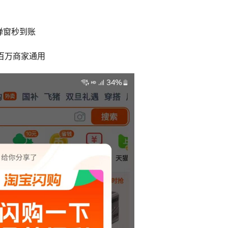
弹窗秒到账
百万商家通用