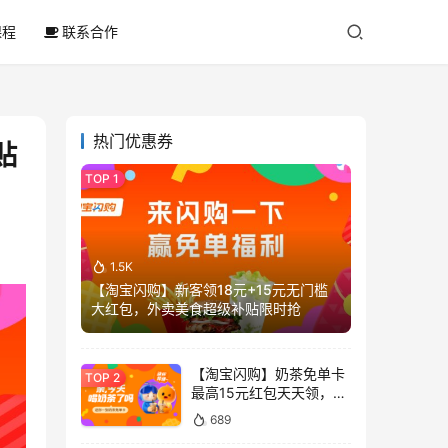
课程
联系合作
热门优惠券
贴
1.5K
【淘宝闪购】新客领18元+15元无门槛
大红包，外卖美食超级补贴限时抢
【淘宝闪购】奶茶免单卡
最高15元红包天天领，喝
奶茶不花钱
689