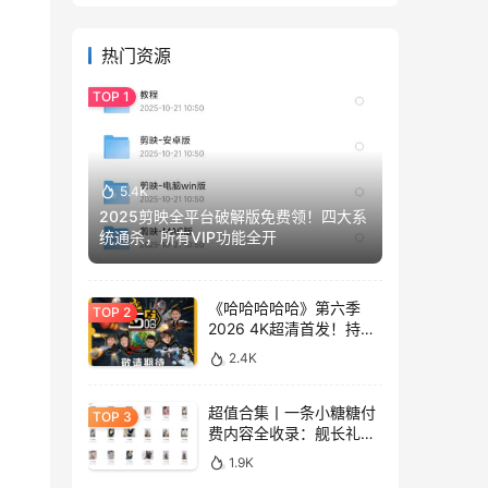
热门资源
5.4K
2025剪映全平台破解版免费领！四大系
统通杀，所有VIP功能全开
《哈哈哈哈哈》第六季
2026 4K超清首发！持续
更新免费看
2.4K
超值合集丨一条小糖糖付
费内容全收录：舰长礼包
+精选热舞+助眠视频
1.9K