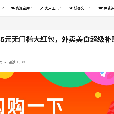
心
资源宝库
实用工具
博客文章
免费
15元无门槛大红包，外卖美食超级补
卖
•
阅读 1509