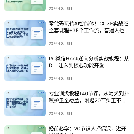
真题、论文素材一网打尽
2026年8月6日
零代码玩转AI智能体！COZE实战班
全套课程+35个工作流，普通人也能
轻松上手
2026年8月6日
PC微信Hook逆向分析实战教程：从
DLL注入到核心功能开发
2026年8月6日
专业训犬教程140节课，从幼犬到扑
领
咬护卫全覆盖，附赠20节纠正不良
券
行为
入
2026年8月6日
口
婚前必学：20节识人择偶课，避开