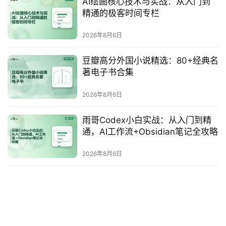
AI绘画核心技术与实战：从入门到
精通的极客时间专栏
博
客
2026年8月6日
文
章
豆瓣高分外国小说精选：80+经典名
著电子书合集
2026年8月6日
免
费
雨哥Codex小白实战：从入门到精
课
通，AI工作流+Obsidian笔记全攻略
程
2026年8月6日
联
系
合
作