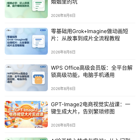
婚姻里的坑
券
2026年8月6日
码
中
零基础用Grok+Imagine做动画短
心
片：从故事到成片全流程教程
2026年8月6日
资
源
WPS Office高级会员版：全平台解
宝
锁高级功能，电脑手机通用
库
2026年8月6日
GPT-Image2电商视觉实战课：一
实
键生成大片，告别繁琐修图
用
工
2026年8月6日
具