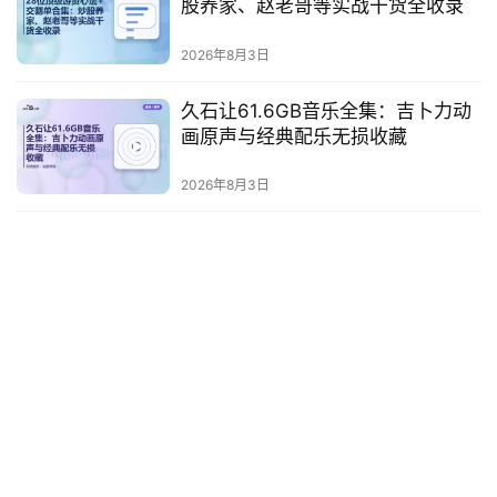
股养家、赵老哥等实战干货全收录
券
2026年8月3日
码
中
久石让61.6GB音乐全集：吉卜力动
心
画原声与经典配乐无损收藏
2026年8月3日
资
源
宝
库
实
用
工
具