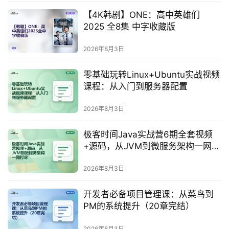
【4K韩剧】ONE：高中英雄们
博
2025 全8集 中字收藏版
客
文
2026年8月3日
章
零基础玩转Linux+Ubuntu实战视频
课程：从入门到服务器配置
免
费
2026年8月3日
课
程
极客时间Java实战营6期全套视频
+源码，从JVM到微服务架构一网打
尽
2026年8月3日
联
系
开发者必备项目管理课：从菜鸟到
合
PM的系统提升（20章完结）
作
2026年8月3日