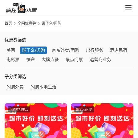
首页
全网优惠券
饿了么/闪购
优惠券筛选
美团
饿了么/闪购
京东外卖/团购
出行服务
酒店民宿
电影票
快递
大牌点餐
景点门票
运营商业务
子分类筛选
闪购外卖
闪购本地生活
领
券
入
闪购本地生活
饿了么/闪购
口
券