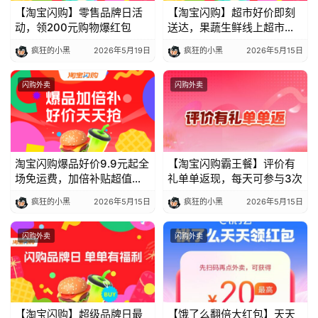
【淘宝闪购】零售品牌日活
【淘宝闪购】超市好价即刻
码
动，领200元购物爆红包
送达，果蔬生鲜线上超市送
中
药上门零售品牌日限时抢
心
疯狂的小黑
2026年5月19日
疯狂的小黑
2026年5月15日
闪购外卖
闪购外卖
资
源
宝
库
淘宝闪购爆品好价9.9元起全
【淘宝闪购霸王餐】评价有
场免运费，加倍补贴超值爆
礼单单返现，每天可参与3次
品限时抢
疯狂的小黑
2026年5月15日
疯狂的小黑
2026年5月15日
实
用
闪购外卖
闪购外卖
工
具
【淘宝闪购】超级品牌日最
【饿了么翻倍大红包】天天
博