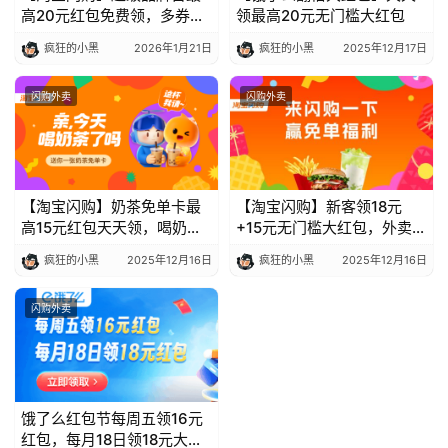
高20元红包免费领，多券可
领最高20元无门槛大红包
客
叠加限时抢
文
疯狂的小黑
2026年1月21日
疯狂的小黑
2025年12月17日
章
闪购外卖
闪购外卖
免
费
课
【淘宝闪购】奶茶免单卡最
【淘宝闪购】新客领18元
程
高15元红包天天领，喝奶茶
+15元无门槛大红包，外卖美
不花钱
食超级补贴限时抢
疯狂的小黑
2025年12月16日
疯狂的小黑
2025年12月16日
联
闪购外卖
系
合
作
饿了么红包节每周五领16元
红包，每月18日领18元大额