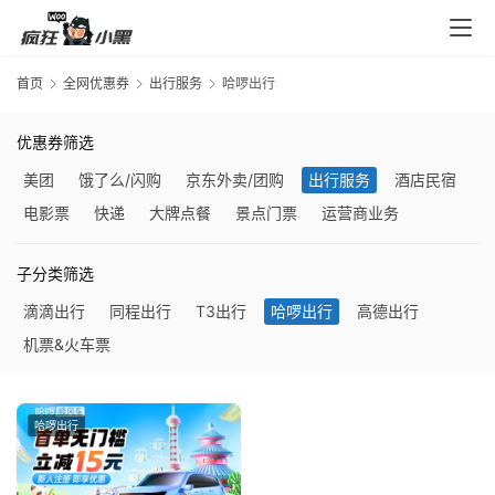
入
口
首页
全网优惠券
出行服务
哈啰出行
券
优惠券筛选
码
美团
饿了么/闪购
京东外卖/团购
出行服务
酒店民宿
中
心
电影票
快递
大牌点餐
景点门票
运营商业务
子分类筛选
资
滴滴出行
同程出行
T3出行
哈啰出行
高德出行
源
机票&火车票
宝
库
哈啰出行
实