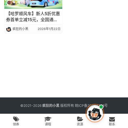
用
工
具
【哈罗顺风车】新人5折优惠
券首单立减15元，全国通用
限时领
疯狂的小黑
2026年1月22日
博
客
文
章
免
费
课
程
©2021-2026
疯狂的小黑
版权所有
皖ICP备20006298号
联
领券
课程
资源
联系