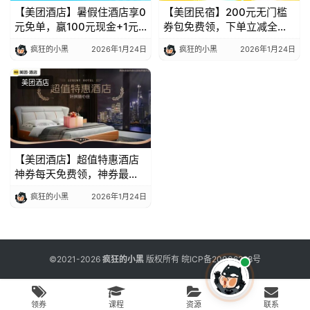
用
【美团酒店】暑假住酒店享0
【美团民宿】200元无门槛
工
元免单，赢100元现金+1元
券包免费领，下单立减全国
具
抵88元限时抢
可用限时抢
疯狂的小黑
2026年1月24日
疯狂的小黑
2026年1月24日
美团酒店
博
客
文
章
【美团酒店】超值特惠酒店
神券每天免费领，神券最高
膨胀至100元
免
疯狂的小黑
2026年1月24日
费
课
程
©2021-2026
疯狂的小黑
版权所有
皖ICP备20006298号
联
领券
课程
资源
联系