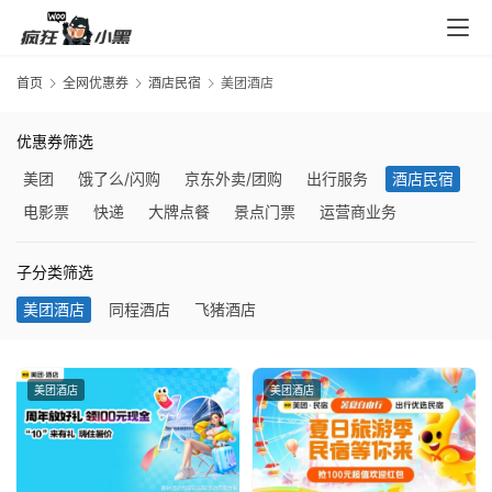
入
口
首页
全网优惠券
酒店民宿
美团酒店
券
优惠券筛选
码
美团
饿了么/闪购
京东外卖/团购
出行服务
酒店民宿
中
电影票
快递
大牌点餐
景点门票
运营商业务
心
子分类筛选
资
美团酒店
同程酒店
飞猪酒店
源
宝
库
美团酒店
美团酒店
实