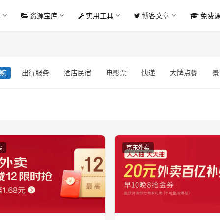
心
资源宝库
实用工具
博客文章
免费
团购
出行服务
酒店民宿
电影票
快递
大牌点餐
景
卖
京东外卖