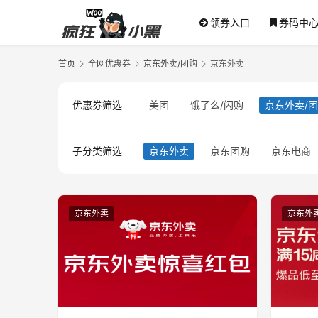
领券入口
券码中
首页
全网优惠券
京东外卖/团购
京东外卖
优惠券筛选
美团
饿了么/闪购
京东外卖/
子分类筛选
京东外卖
京东团购
京东电商
京东外卖
京东外