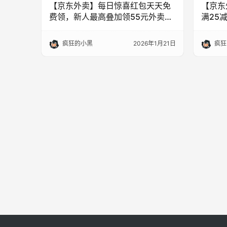
【京东外卖】每日惊喜红包天天免
【京东
费领，新人最高叠加领55元外卖券
满25减
限时抢
疯狂的小黑
2026年1月21日
疯狂