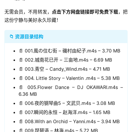
无需会员，不用转发，
点击下方网盘链接即可免费下载
，把
这份宁静与美好永久珍藏！
📁 资源目录结构
📄 001.風の住む街 – 磯村由紀子.m4s – 3.70 MB
📄 002.城南花已开 – 三亩地.m4s – 6.69 MB
📄 003.青空 – Candy_Wind.m4s – 4.71 MB
📄 004. Little Story – Valentin .m4s – 5.38 MB
📄 005.Flower Dance – DJ OKAWARI.m4s –
6.36 MB
📄 006.夜的钢琴曲5 – 文武贝.m4s – 3.08 MB
📄 007.瞬间的永恒 – 赵海洋.m4s – 1.65 MB
📄 008.With an Orchid – Yanni.m4s – 3.94 MB
📄 009.琵琶语 – 林海.m4s – 5.72 MB