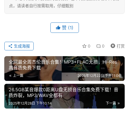
章
点，请读者自行按需取用，仔细甄别
赞
(1)
免
费
课
生成海报
0
0
打赏
程
全网最全周杰伦音乐合集！MP3+FLAC无损，Hi-Res
高音质免费下载
联
上一篇
2025年12月22日 下午11:06
系
合
26.5GB某音爆款0距离U盘无损音乐合集免费下载！音
作
质炸裂，MP3/WAV全都有
2025年12月28日 下午10:14
下一篇