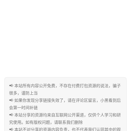
心
资
源
宝
库
实
用
工
📢 本站所有内容公开免费，不存在付费打包资源的说法，骗子
具
很多，谨防上当
📢 如果你发现分享链接失效了，请在评论区留言，小黑看到后
会第一时间补链
📢 本站分享的资源均来自互联网公开渠道，仅供个人学习和研
博
客
究使用。如有版权问题，请联系我们删除
文
📢 本站不对分享的资源内容负责，也不代表我们认同其中的观