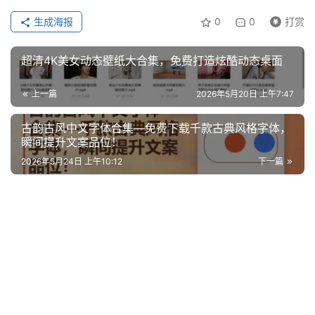
生成海报
0
0
打赏
超清4K美女动态壁纸大合集，免费打造炫酷动态桌面
上一篇
2026年5月20日 上午7:47
古韵古风中文字体合集—免费下载千款古典风格字体，
瞬间提升文案品位！
2026年5月24日 上午10:12
下一篇