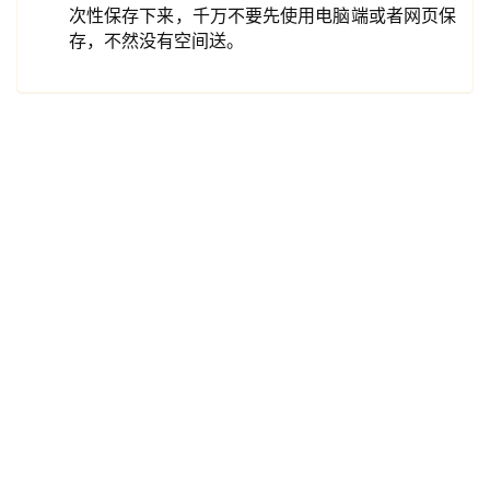
次性保存下来，千万不要先使用电脑端或者网页保
存，不然没有空间送。
资
源
宝
库
实
用
工
具
博
客
文
章