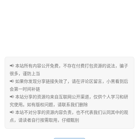
免
费
课
程
联
📢 本站所有内容公开免费，不存在付费打包资源的说法，骗子
系
很多，谨防上当
合
📢 如果你发现分享链接失效了，请在评论区留言，小黑看到后
作
会第一时间补链
📢 本站分享的资源均来自互联网公开渠道，仅供个人学习和研
究使用。如有版权问题，请联系我们删除
📢 本站不对分享的资源内容负责，也不代表我们认同其中的观
点，请读者自行按需取用，仔细甄别