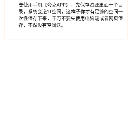
要使用手机【夸克APP】，先保存资源里面一个目
录，系统会送1T空间，这样子你才有足够的空间一
资
次性保存下来，千万不要先使用电脑端或者网页保
源
存，不然没有空间送。
宝
库
实
用
工
具
博
客
文
章