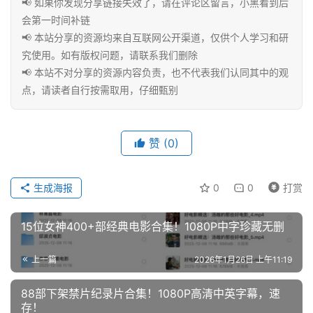
📢 如果你发现分享链接失效了，请在评论区留言，小黑看到后
博
会第一时间补链
客
📢 本站分享的资源均来自互联网公开渠道，仅供个人学习和研
文
究使用。如有版权问题，请联系我们删除
章
📢 本站不对分享的资源内容负责，也不代表我们认同其中的观
点，请读者自行按需取用，仔细甄别
免
费
赞
(0)
课
程
生成海报
0
0
打赏
15位女神400+部经典电影合集！1080P中字珍藏无删
联
系
合
上一篇
2026年1月26日 上午11:19
作
88部下架禁片纪录片合集！1080P高清中英字幕，速
存！