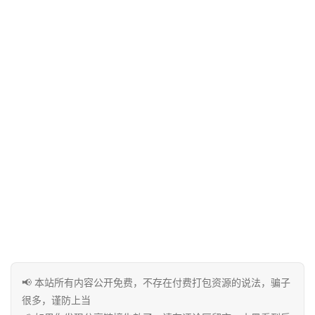
券
码
中
心
资
源
宝
库
实
用
工
具
📢 本站所有内容公开免费，不存在付费打包资源的说法，骗子
很多，谨防上当