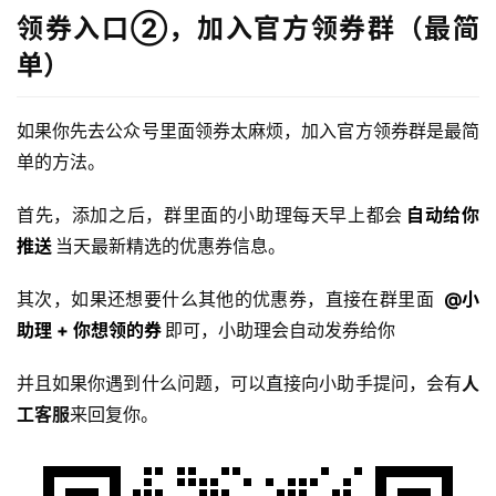
领券入口②，加入官方领券群（最简
单）
实
用
工
如果你先去公众号里面领券太麻烦，加入官方领券群是最简
具
单的方法。
首先，添加之后，群里面的小助理每天早上都会
自动给你
博
推送
当天最新精选的优惠券信息。
客
文
其次，如果还想要什么其他的优惠券，直接在群里面 
@小
章
助理 + 你想领的券
即可，小助理会自动发券给你
并且如果你遇到什么问题，可以直接向小助手提问，会有
人
免
工客服
来回复你。
费
课
程