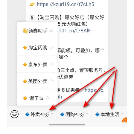
领
券
入
口
券
码
中
心
资
源
宝
库