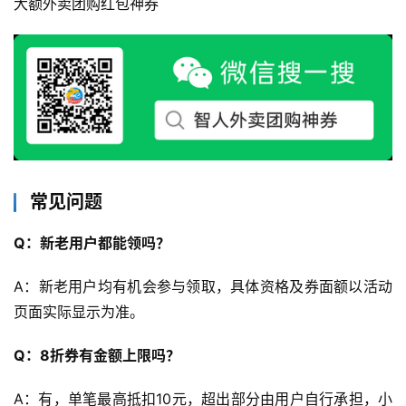
大额外卖团购红包神券
码
中
心
资
源
宝
库
常见问题
Q：新老用户都能领吗？
实
A：新老用户均有机会参与领取，具体资格及券面额以活动
用
工
页面实际显示为准。
具
Q：8折券有金额上限吗？
A：有，单笔最高抵扣10元，超出部分由用户自行承担，小
博