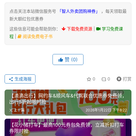
点击关注本站微信服务号
「智人外卖团购神券」
，每天领取最
新大额红包优惠券
这些信息可能会帮助到你：
下载免费资源
|
学习免费课
程
|
阅读免费电子书
赞
(0)
生成海报
0
0
打赏
【滴滴出行】网约车&顺风车&代驾联合优惠券免费领，
出行5折起限时抢
上一篇
2026年1月22日 下午8:22
【花小猪打车】最高100元券包免费领，立减折扣打车
券限时抢