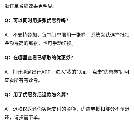
额订单省钱效果更明显。
客
文
Q：可以同时用多张优惠券吗？
章
A：不支持叠加，每笔订单限用一张券，系统默认选择抵扣
金额最高的那张，也可手动切换。
免
费
Q：在哪里查看已领取的优惠券？
课
程
A：打开滴滴出行APP，进入”我的”页面，点击”优惠券”即可
查看所有有效券。
联
Q：用了优惠券后退款怎么算？
系
合
A：退款仅返还你实际支付的金额，优惠券抵扣部分不予退
作
还，请按需下单。