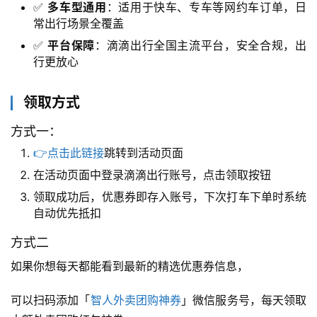
✅
多车型通用
：适用于快车、专车等网约车订单，日
常出行场景全覆盖
✅
平台保障
：滴滴出行全国主流平台，安全合规，出
行更放心
领取方式
方式一：
👉点击此链接
跳转到活动页面
在活动页面中登录滴滴出行账号，点击领取按钮
领取成功后，优惠券即存入账号，下次打车下单时系统
领
自动优先抵扣
券
入
方式二
口
如果你想每天都能看到最新的精选优惠券信息，
可以扫码添加「
智人外卖团购神券
」微信服务号，每天领取
券