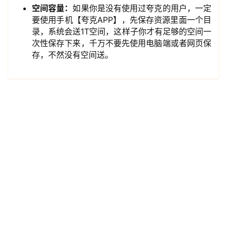
空间容量：
如果你是没有使用过夸克的用户，一定
要使用手机【夸克APP】，先保存资源里面一个目
录，系统会送1T空间，这样子你才有足够的空间一
资
次性保存下来，千万不要先使用电脑端或者网页保
源
存，不然没有空间送。
宝
库
实
用
工
具
博
客
文
章