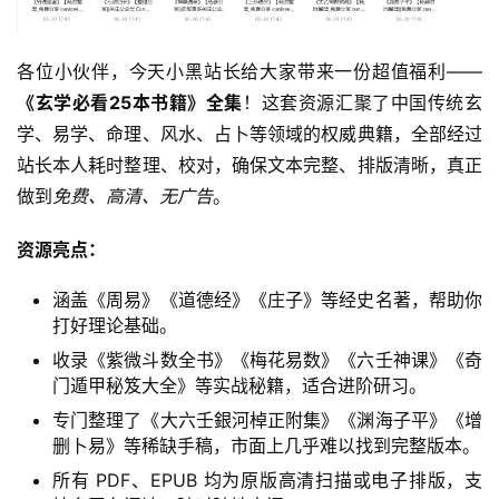
各位小伙伴，今天小黑站长给大家带来一份超值福利——
《玄学必看25本书籍》全集
！这套资源汇聚了中国传统玄
学、易学、命理、风水、占卜等领域的权威典籍，全部经过
站长本人耗时整理、校对，确保文本完整、排版清晰，真正
做到
免费、高清、无广告
。
资源亮点：
涵盖《周易》《道德经》《庄子》等经史名著，帮助你
打好理论基础。
收录《紫微斗数全书》《梅花易数》《六壬神课》《奇
门遁甲秘笈大全》等实战秘籍，适合进阶研习。
专门整理了《大六壬銀河棹正附集》《渊海子平》《增
删卜易》等稀缺手稿，市面上几乎难以找到完整版本。
所有 PDF、EPUB 均为原版高清扫描或电子排版，支