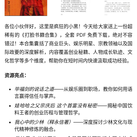
各位小伙伴好，这里是疯狂的小黑！今天给大家送上一份超
稀有的《打脸书籍合集》，全套 PDF 免费下载，绝对不容
错过！本合集囊括了商业巨头、娱乐明星、宗教领袖以及国
际政要的深度解析，内容覆盖创业秘籍、人物成长轨迹、文
化哲学等多个维度，帮助你在短时间内快速汲取成功经验。
资源亮点：
毕福剑的说话之道
——从娱乐圈到职场，教你如何用语
言赢得信任与掌声。
娃哈哈之父宗庆后 这个首富没有秘密
——揭秘中国饮
料王者的创业历程与管理哲学。
我心中的少林（释永信著）
——深度探讨少林文化与现
代精神修炼的融合。