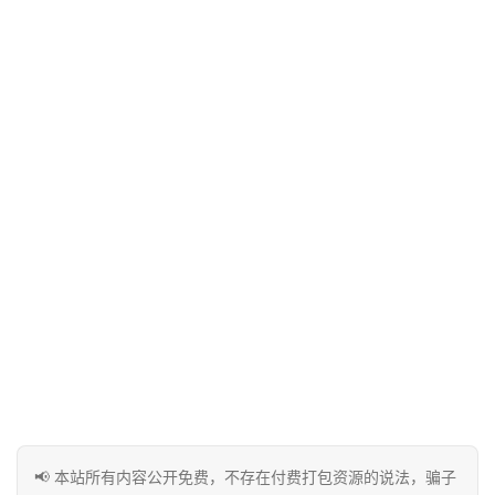
库
实
用
工
具
博
客
文
章
免
费
📢 本站所有内容公开免费，不存在付费打包资源的说法，骗子