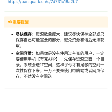
https://pan.quark.cn/s/7d731c18a2b7
📢 重要提醒
领
券
尽快保存：
资源数量庞大，建议尽快保存全部或只
入
保存自己可能需要的部分，避免资源和谐后无法获
口
取。
空间容量：
如果你是没有使用过夸克的用户，一定
要使用手机【夸克APP】，先保存资源里面一个目
券
录，系统会送1T空间，这样子你才有足够的空间一
码
次性保存下来，千万不要先使用电脑端或者网页保
中
存，不然没有空间送。
心
资
源
宝