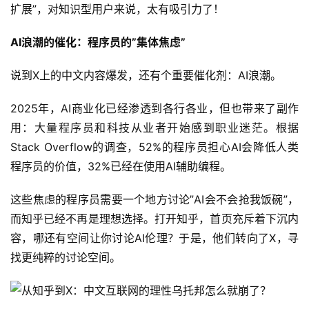
扩展”，对知识型用户来说，太有吸引力了！
实
用
AI浪潮的催化：程序员的”集体焦虑”
工
具
说到X上的中文内容爆发，还有个重要催化剂：AI浪潮。
2025年，AI商业化已经渗透到各行各业，但也带来了副作
博
用：大量程序员和科技从业者开始感到职业迷茫。根据
客
Stack Overflow的调查，52%的程序员担心AI会降低人类
文
程序员的价值，32%已经在使用AI辅助编程。
章
这些焦虑的程序员需要一个地方讨论”AI会不会抢我饭碗”，
而知乎已经不再是理想选择。打开知乎，首页充斥着下沉内
免
容，哪还有空间让你讨论AI伦理？于是，他们转向了X，寻
费
找更纯粹的讨论空间。
课
程