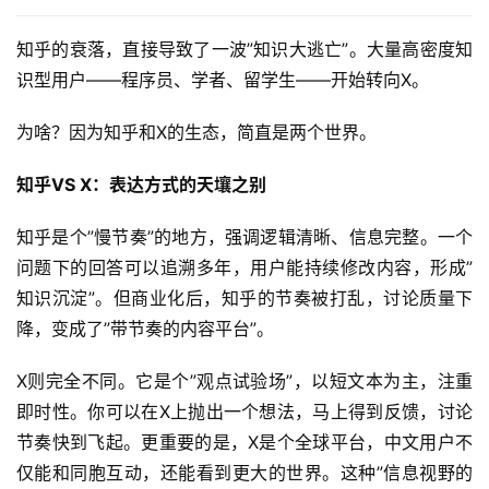
领
知乎的衰落，直接导致了一波”知识大逃亡”。大量高密度知
券
入
识型用户——程序员、学者、留学生——开始转向X。
口
为啥？因为知乎和X的生态，简直是两个世界。
知乎VS X：表达方式的天壤之别
券
码
知乎是个”慢节奏”的地方，强调逻辑清晰、信息完整。一个
中
问题下的回答可以追溯多年，用户能持续修改内容，形成”
心
知识沉淀”。但商业化后，知乎的节奏被打乱，讨论质量下
降，变成了”带节奏的内容平台”。
资
源
X则完全不同。它是个”观点试验场”，以短文本为主，注重
宝
即时性。你可以在X上抛出一个想法，马上得到反馈，讨论
库
节奏快到飞起。更重要的是，X是个全球平台，中文用户不
仅能和同胞互动，还能看到更大的世界。这种”信息视野的