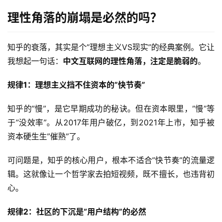
理性角落的崩塌是必然的吗？
联
系
合
知乎的衰落，其实是个”理想主义VS现实”的经典案例。它让
作
我想起一句话：
中文互联网的理性角落，注定是脆弱的
。
规律1：理想主义挡不住资本的”快节奏”
知乎的”慢”，是它早期成功的秘诀。但在资本眼里，”慢”等
于”没效率”。从2017年用户破亿，到2021年上市，知乎被
资本硬生生”催熟”了。
可问题是，知乎的核心用户，根本不适合”快节奏”的流量逻
辑。这就像让一个哲学家去拍短视频，既不擅长，也违背初
心。
规律2：社区的下沉是”用户结构”的必然