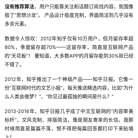
没有推荐算法
，用户只能靠关注和话题订阅找内容，氛围像
极了”思想沙龙”。 产品设计极度克制，界面简洁到几乎没有
多余元素。
数据令人惊叹：2012年知乎仅有10万用户，但月留存率超
80%，季度留存超70%——这留存率，简直是互联网产品
的”天花板”！ 要知道，大多数APP的月留存能到30%就已经
不错了。
2012年，知乎推出了一个神级产品——知乎日报。它像一
份”互联网时代的文艺小报”，每天推送精选内容，比如”为什
么人类会做梦？”、”你见过最孤独的瞬间是什么？”
2013-2016年，知乎日报几乎成了中文互联网的”内容审美
标杆”，文风克制、排版简洁，像是朋友寄来的长信。我那
时候简直是篇篇不落，恨不得把每篇回答都打印下来贴墙
上！