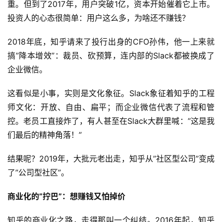
重。但到了2017年，用户突破1亿，资本开始催着它上市。 
投资人的心态很简单：用户这么多，为啥还不赚钱？
2018年底，知乎请来了投行出身的CFO孙伟，他一上来就
搞”降本增效”：裁员、砍预算，连内部的Slack都被换成了
企业微信。
这看似是小事，实则是文化象征。Slack象征着知乎的工程
师文化：开放、自由、扁平；而企业微信代表了流程和管
控。老员工直接炸了，有人甚至在Slack大群里喊：”这是我
们最后的精神角落！”
结果呢？2019年，大批元老出走，知乎从”社区型公司”变成
了”公司型社区”。
商业化的”拧巴”：想赚钱又怕掉价
知乎的商业化之路，走得那叫一个纠结。2016年起，知乎