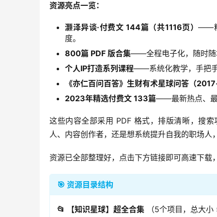
资源亮点一览：
灏泽异谈·付费文 144篇（共1116页）
——
度。
800篇 PDF 版合集
——全程电子化，随时随
个人IP打造系列课程
——系统化教学，手把
《亦仁百问百答》生财有术星球问答（2017‑
2023年精选付费文 133篇
——最新热点、
这些内容全部采用 PDF 格式，排版清晰，
人、内容创作者，还是想系统提升自我的职场人
资源已全部整理好，点击下方链接即可高速下载
🎯 资源目录结构
📂 【知识星球】超全合集
（5个项目，总大小 5.