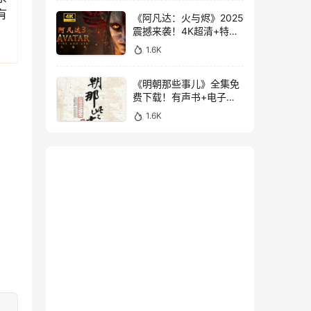
有
《阿凡达：火与烬》2025
震撼来袭！4K超清+特效
中字，附前两部经典
1.6K
《明朝那些事儿》全集免
费下载！有声书+电子书
大合集，3.1GB超值珍藏
1.6K
版