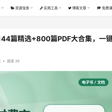
心
资源宝库
实用工具
博客文章
免费
44篇精选+800篇PDF大合集，一
源
•
阅读 39