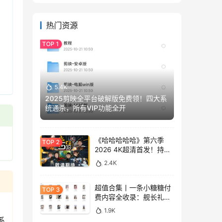
热门资源
5.4K
2025剪映全平台破解版免费领！四大系
统通杀，所有VIP功能全开
《哈哈哈哈哈》第六季
2026 4K超清首发！持续
更新免费看
2.4K
超值合集丨一条小糖糖付
费内容全收录：舰长礼包
+精选热舞+助眠视频
1.9K
系