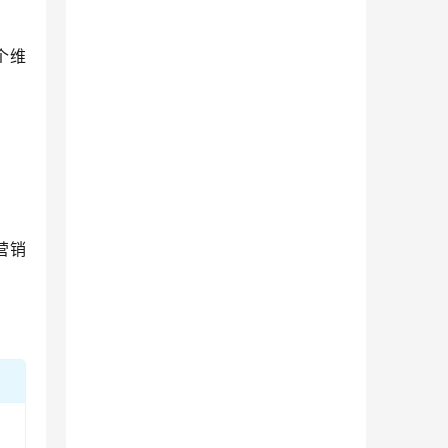
个维
营销