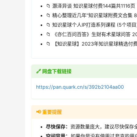
📁 灏泽异谈 知识星球付费144篇共1116页 
📁 精心整理近几年”知识星球附费文合集 80
📁 知识星球个人IP打造系列课程 (5个项目
📁 《亦仁百问百答》生财有术星球问答 2017
📁 【知识星球】2023年知识星球精选付费文
🔗 网盘下载链接
https://pan.quark.cn/s/392b2104aa00
📢 重要提醒
尽快保存：
资源数量庞大，建议尽快保存
空间容量：
如果你是没有使用过夸克的用