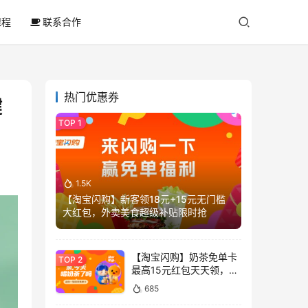
课程
联系合作
热门优惠券
键
1.5K
【淘宝闪购】新客领18元+15元无门槛
大红包，外卖美食超级补贴限时抢
【淘宝闪购】奶茶免单卡
最高15元红包天天领，喝
奶茶不花钱
685