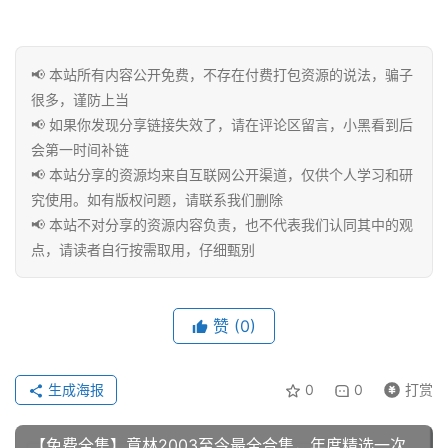
费
课
程
📢 本站所有内容公开免费，不存在付费打包资源的说法，骗子
很多，谨防上当
📢 如果你发现分享链接失效了，请在评论区留言，小黑看到后
联
会第一时间补链
系
📢 本站分享的资源均来自互联网公开渠道，仅供个人学习和研
合
究使用。如有版权问题，请联系我们删除
作
📢 本站不对分享的资源内容负责，也不代表我们认同其中的观
点，请读者自行按需取用，仔细甄别
赞
(0)
生成海报
0
0
打赏
【免费全集】意林2003至今最全合集，年度精选一次