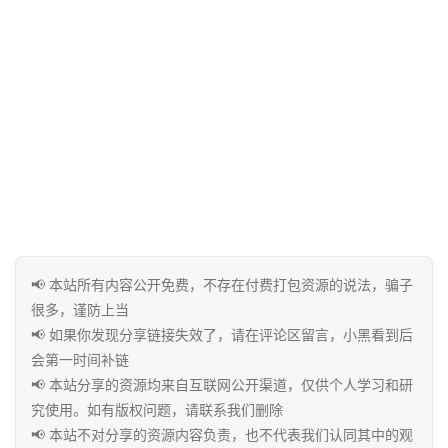
中
心
资
源
宝
库
实
用
📢 本站所有内容公开免费，不存在付费打包资源的说法，骗子
工
很多，谨防上当
具
📢 如果你发现分享链接失效了，请在评论区留言，小黑看到后
会第一时间补链
📢 本站分享的资源均来自互联网公开渠道，仅供个人学习和研
究使用。如有版权问题，请联系我们删除
博
客
📢 本站不对分享的资源内容负责，也不代表我们认同其中的观