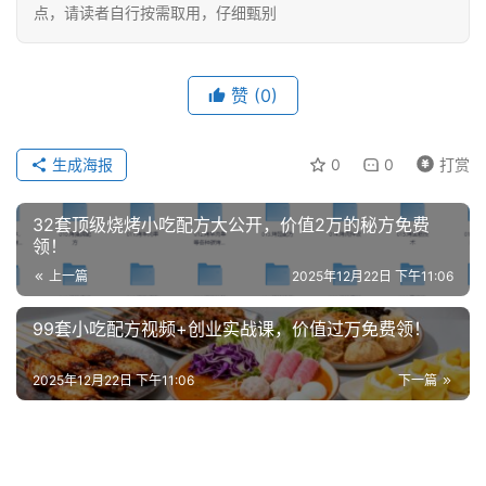
文
点，请读者自行按需取用，仔细甄别
章
赞
(0)
免
费
生成海报
0
0
打赏
课
程
32套顶级烧烤小吃配方大公开，价值2万的秘方免费
领！
上一篇
2025年12月22日 下午11:06
联
系
99套小吃配方视频+创业实战课，价值过万免费领！
合
作
2025年12月22日 下午11:06
下一篇