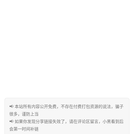
中
心
资
源
宝
库
实
用
工
具
📢 本站所有内容公开免费，不存在付费打包资源的说法，骗子
很多，谨防上当
📢 如果你发现分享链接失效了，请在评论区留言，小黑看到后
博
会第一时间补链