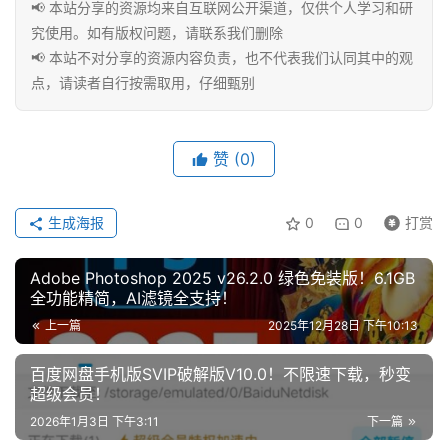
客
📢 本站分享的资源均来自互联网公开渠道，仅供个人学习和研
文
究使用。如有版权问题，请联系我们删除
章
📢 本站不对分享的资源内容负责，也不代表我们认同其中的观
点，请读者自行按需取用，仔细甄别
免
费
赞
(0)
课
程
生成海报
0
0
打赏
Adobe Photoshop 2025 v26.2.0 绿色免装版！6.1GB
联
全功能精简，AI滤镜全支持！
系
上一篇
2025年12月28日 下午10:13
合
作
百度网盘手机版SVIP破解版V10.0！不限速下载，秒变
超级会员！
2026年1月3日 下午3:11
下一篇