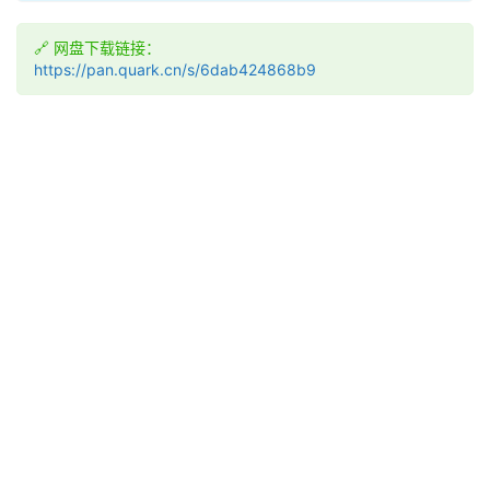
入
口
🔗 网盘下载链接：
https://pan.quark.cn/s/6dab424868b9
券
码
中
心
资
源
宝
库
实