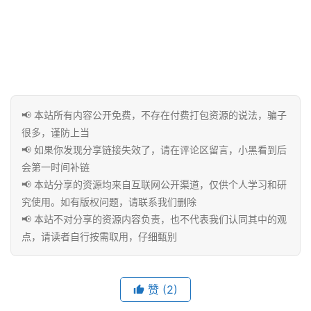
用
工
具
博
客
📢 本站所有内容公开免费，不存在付费打包资源的说法，骗子
文
很多，谨防上当
章
📢 如果你发现分享链接失效了，请在评论区留言，小黑看到后
会第一时间补链
📢 本站分享的资源均来自互联网公开渠道，仅供个人学习和研
免
究使用。如有版权问题，请联系我们删除
费
📢 本站不对分享的资源内容负责，也不代表我们认同其中的观
课
点，请读者自行按需取用，仔细甄别
程
赞
(2)
联