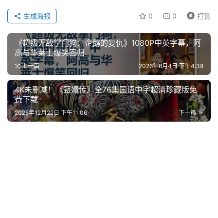
系
合
生成海报
0
0
打赏
作
《超级无敌掌门狗：企鹅的复仇》1080P中英字幕，阿
高与华莱士爆笑回归
上一篇
2026年8月4日 下午4:38
4K未删减！《甄嬛传》全76集国语中字超清珍藏版免
费下载
2025年12月22日 下午11:06
下一篇