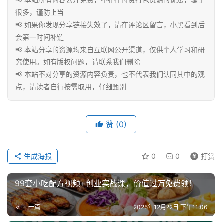
程
很多，谨防上当
📢 如果你发现分享链接失效了，请在评论区留言，小黑看到后
会第一时间补链
📢 本站分享的资源均来自互联网公开渠道，仅供个人学习和研
联
系
究使用。如有版权问题，请联系我们删除
合
📢 本站不对分享的资源内容负责，也不代表我们认同其中的观
作
点，请读者自行按需取用，仔细甄别
赞
(0)
生成海报
0
0
打赏
99套小吃配方视频+创业实战课，价值过万免费领！
上一篇
2025年12月22日 下午11:06