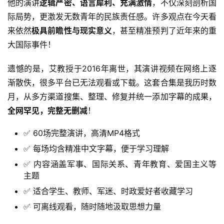
他的演讲
逻辑严密、语言犀利、充满激情
，不仅深刻剖析国
际局势，更激发无数青年的民族责任感。许多观点在今天看
来依然
极具前瞻性与现实意义
，甚至精准预判了近年来的重
大国际事件！
遗憾的是，艾教授于2016年离世，其演讲视频在网络上逐
渐散佚，很多平台已无法观看或下载。这套合集是我历时数
月，从多方渠道搜集、整理、修复并统一添加字幕的成果，
全网罕见，完整无删减
！
✅ 60场完整演讲，高清MP4格式
✅ 每场均含精准中文字幕，便于学习理解
✅ 内容涵盖军事、国际关系、青年教育、爱国主义等
主题
✅ 适合学生、教师、军迷、时政爱好者收藏学习
✅ 可离线观看，随时随地汲取思想力量