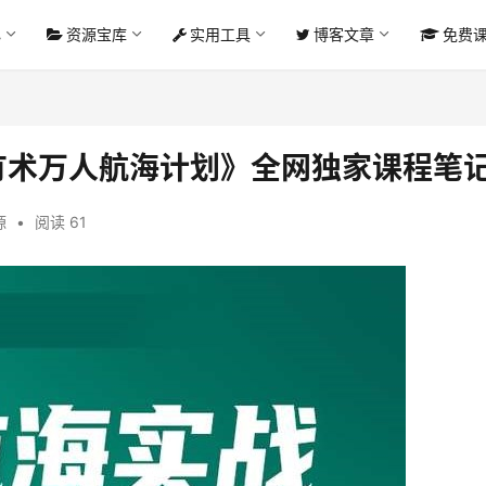
心
资源宝库
实用工具
博客文章
免费
财有术万人航海计划》全网独家课程笔
源
•
阅读 61