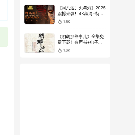
《阿凡达：火与烬》2025
震撼来袭！4K超清+特效
中字，附前两部经典
1.6K
《明朝那些事儿》全集免
费下载！有声书+电子书
大合集，3.1GB超值珍藏
1.6K
版