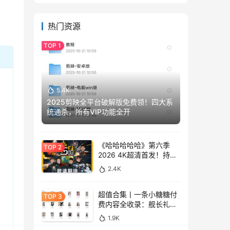
热门资源
5.4K
2025剪映全平台破解版免费领！四大系
统通杀，所有VIP功能全开
《哈哈哈哈哈》第六季
2026 4K超清首发！持续
更新免费看
2.4K
超值合集丨一条小糖糖付
费内容全收录：舰长礼包
+精选热舞+助眠视频
1.9K