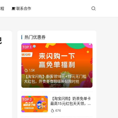
课程
联系合作
热门优惠券
记
1.5K
【淘宝闪购】新客领18元+15元无门槛
大红包，外卖美食超级补贴限时抢
【淘宝闪购】奶茶免单卡
最高15元红包天天领，喝
奶茶不花钱
676