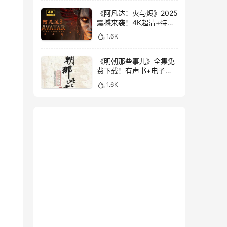
《阿凡达：火与烬》2025
震撼来袭！4K超清+特效
中字，附前两部经典
1.6K
《明朝那些事儿》全集免
费下载！有声书+电子书
大合集，3.1GB超值珍藏
1.6K
版