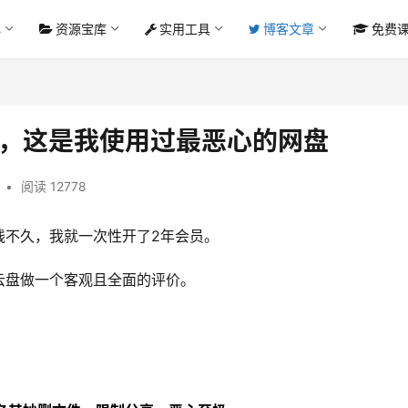
心
资源宝库
实用工具
博客文章
免费
测，这是我使用过最恶心的网盘
•
阅读 12778
线不久，我就一次性开了2年会员。
云盘做一个客观且全面的评价。