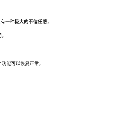
人有一种
极大的不信任感
，
用。
个功能可以恢复正常，
。