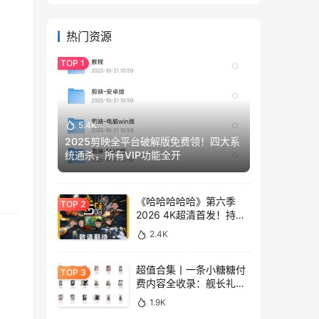
热门资源
5.4K
2025剪映全平台破解版免费领！四大系
统通杀，所有VIP功能全开
《哈哈哈哈哈》第六季
2026 4K超清首发！持续
更新免费看
2.4K
超值合集丨一条小糖糖付
费内容全收录：舰长礼包
+精选热舞+助眠视频
1.9K