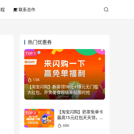
课程
联系合作
热门优惠券
1.5K
【淘宝闪购】新客领18元+15元无门槛
大红包，外卖美食超级补贴限时抢
【淘宝闪购】奶茶免单卡
最高15元红包天天领，喝
奶茶不花钱
686