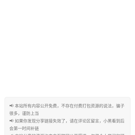
实
用
工
具
博
客
文
章
免
📢 本站所有内容公开免费，不存在付费打包资源的说法，骗子
费
很多，谨防上当
课
📢 如果你发现分享链接失效了，请在评论区留言，小黑看到后
程
会第一时间补链