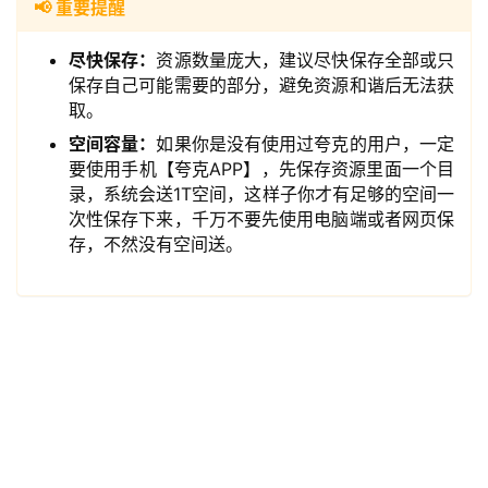
📢 重要提醒
领
尽快保存：
资源数量庞大，建议尽快保存全部或只
券
保存自己可能需要的部分，避免资源和谐后无法获
入
取。
口
空间容量：
如果你是没有使用过夸克的用户，一定
要使用手机【夸克APP】，先保存资源里面一个目
录，系统会送1T空间，这样子你才有足够的空间一
券
次性保存下来，千万不要先使用电脑端或者网页保
码
存，不然没有空间送。
中
心
资
源
宝
库