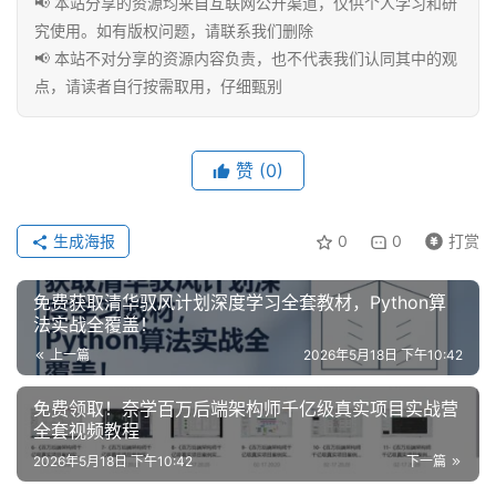
📢 本站分享的资源均来自互联网公开渠道，仅供个人学习和研
究使用。如有版权问题，请联系我们删除
联
📢 本站不对分享的资源内容负责，也不代表我们认同其中的观
系
点，请读者自行按需取用，仔细甄别
合
作
赞
(0)
生成海报
0
0
打赏
免费获取清华驭风计划深度学习全套教材，Python算
法实战全覆盖！
上一篇
2026年5月18日 下午10:42
免费领取！奈学百万后端架构师千亿级真实项目实战营
全套视频教程
2026年5月18日 下午10:42
下一篇