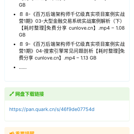
GB
领
📄 8-《百万后端架构师千亿级真实项目案例实战
券
营1期》03-大型金融交易系统实战案例解析（下）
入
【耗时整理‖免费分享 cunlove.cn】.mp4 – 1.08
口
GB
📄 9-《百万后端架构师千亿级真实项目案例实战
营1期》04-搜索引擎常见问题剖析【耗时整理‖免
券
费分享 cunlove.cn】.mp4 – 1.13 GB
码
……
中
心
🔗 网盘下载链接
资
https://pan.quark.cn/s/46f9de07754d
源
宝
库
📢 重要提醒