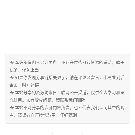
用
工
具
博
客
文
📢 本站所有内容公开免费，不存在付费打包资源的说法，骗子
章
很多，谨防上当
📢 如果你发现分享链接失效了，请在评论区留言，小黑看到后
会第一时间补链
免
📢 本站分享的资源均来自互联网公开渠道，仅供个人学习和研
费
究使用。如有版权问题，请联系我们删除
课
📢 本站不对分享的资源内容负责，也不代表我们认同其中的观
程
点，请读者自行按需取用，仔细甄别
联