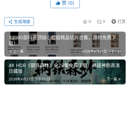
赞
(0)
系
合
作
生成海报
0
0
打赏
32000部抖音顶级小姐姐精品切片合集，限时免费下
载！
上一篇
2026年4月21日 下午7:21
4K HDR《钢铁森林》全28集免费下载！悬疑神剧高清
珍藏版
2026年4月21日 下午11:23
下一篇