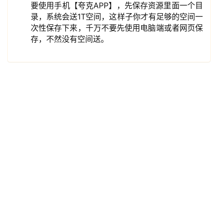
券
要使用手机【夸克APP】，先保存资源里面一个目
入
录，系统会送1T空间，这样子你才有足够的空间一
口
次性保存下来，千万不要先使用电脑端或者网页保
存，不然没有空间送。
券
码
中
心
资
源
宝
库
实