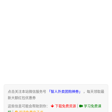
点击关注本站微信服务号
「智人外卖团购神券」
，每天领取最
新大额红包优惠券
这些信息可能会帮助到你：
下载免费资源
|
学习免费课