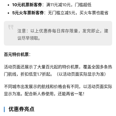
10元机票新客券
：满11元减10元，门槛超低
5元火车票新客券
：无门槛立减5元，买火车票也能省
注意：以上优惠券每日库存限量，发完即止，建
议尽早领取。
百元特价机票
：
活动页面还展示了大量百元起的特价机票，覆盖全国多条热
门航线，折扣低至1.7折起。（以活动页面实际显示为准）
不同城市出发展示的航线和价格会有不同，以活动页面实际
显示为准。配合新人券使用，还能再省一笔！
优惠券亮点