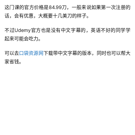
这门课的官方价格是84.99刀，一般来说如果第一次注册的
话，会有优惠，大概要十几美刀的样子。
资
不过Udemy官方也是没有中文字幕的，英语不好的同学学
源
宝
起来可能会吃力。
库
可以去
口袋资源网
下载带中文字幕的版本，同时也可以帮大
家省钱。
实
用
工
具
博
客
文