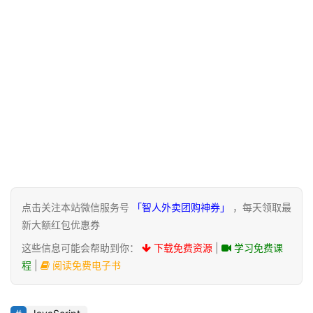
章
免
费
课
程
联
系
合
点击关注本站微信服务号
「智人外卖团购神券」
，每天领取最
作
新大额红包优惠券
这些信息可能会帮助到你：
下载免费资源
|
学习免费课
程
|
阅读免费电子书